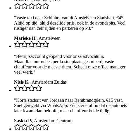
"
Vaste taxi naar Schiphol vanuit Amstelveen Stadshart, €45.
Altijd op tijd, altijd dezelfde prijs, ook in de avondspits. Veel
rustiger dan zelf rijden en parkeren op P3.
"
Marieke H.
,
Amstelveen
"
Bedrijfsaccount geopend voor onze advocatuur.
Maandfactuur netjes per kostenplaats gesorteerd, vaste
chauffeur voor de meeste ritten. Scheelt onze office manager
veel werk.
"
Niels K.
,
Amsterdam Zuidas
"
Korte stadsrit van Jordaan naar Rembrandtplein, €15 vast.
Snel geregeld via WhatsApp. Eén ster eraf omdat de auto iets
later kwam dan beloofd, maar chauffeur belde tijdig.
"
Saskia P.
,
Amsterdam Centrum