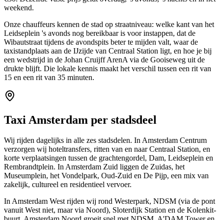
weekend.
Onze chauffeurs kennen de stad op straatniveau: welke kant van het
Leidseplein 's avonds nog bereikbaar is voor instappen, dat de
Wibautstraat tijdens de avondspits beter te mijden valt, waar de
taxistandplaats aan de IJzijde van Centraal Station ligt, en hoe je bij
een wedstrijd in de Johan Cruijff ArenA via de Gooiseweg uit de
drukte blijft. Die lokale kennis maakt het verschil tussen een rit van
15 en een rit van 35 minuten.
Taxi Amsterdam per stadsdeel
Wij rijden dagelijks in alle zes stadsdelen. In Amsterdam Centrum
verzorgen wij hoteltransfers, ritten van en naar Centraal Station, en
korte verplaatsingen tussen de grachtengordel, Dam, Leidseplein en
Rembrandtplein. In Amsterdam Zuid liggen de Zuidas, het
Museumplein, het Vondelpark, Oud-Zuid en De Pijp, een mix van
zakelijk, cultureel en residentieel vervoer.
In Amsterdam West rijden wij rond Westerpark, NDSM (via de pont
vanuit West niet, maar via Noord), Sloterdijk Station en de Kolenkit-
buurt. Amsterdam Noord groeit snel met NDSM, A'DAM Tower en