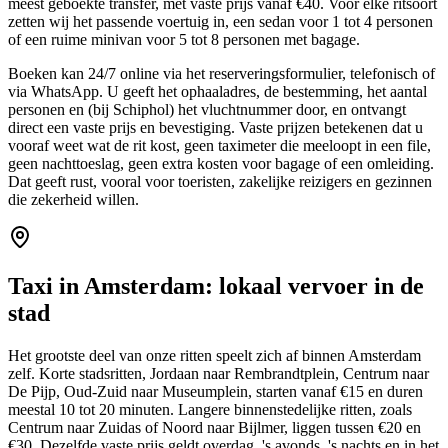
meest geboekte transfer, met vaste prijs vanaf €40. Voor elke ritsoort
zetten wij het passende voertuig in, een sedan voor 1 tot 4 personen
of een ruime minivan voor 5 tot 8 personen met bagage.
Boeken kan 24/7 online via het reserveringsformulier, telefonisch of
via WhatsApp. U geeft het ophaaladres, de bestemming, het aantal
personen en (bij Schiphol) het vluchtnummer door, en ontvangt
direct een vaste prijs en bevestiging. Vaste prijzen betekenen dat u
vooraf weet wat de rit kost, geen taximeter die meeloopt in een file,
geen nachttoeslag, geen extra kosten voor bagage of een omleiding.
Dat geeft rust, vooral voor toeristen, zakelijke reizigers en gezinnen
die zekerheid willen.
Taxi in Amsterdam: lokaal vervoer in de
stad
Het grootste deel van onze ritten speelt zich af binnen Amsterdam
zelf. Korte stadsritten, Jordaan naar Rembrandtplein, Centrum naar
De Pijp, Oud-Zuid naar Museumplein, starten vanaf €15 en duren
meestal 10 tot 20 minuten. Langere binnenstedelijke ritten, zoals
Centrum naar Zuidas of Noord naar Bijlmer, liggen tussen €20 en
€30. Dezelfde vaste prijs geldt overdag, 's avonds, 's nachts en in het