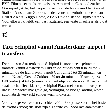
EYE Filmmuseum als trekpleisters. Amsterdam Oost bedient het
Oosterpark, Artis, het Tropenmuseum en de hotels rond het Amstel
Station. Amsterdam Zuidoost is de evenementenhub met de Johan
Cruijff ArenA, Ziggo Dome, AFAS Live en station Bijlmer ArenA.
Voor elke wijk geldt: één vast taxitarief, één vaste chauffeur als u dat
wenst.
Taxi Schiphol vanuit Amsterdam: airport
transfers
De rit tussen Amsterdam en Schiphol is onze meest geboekte
transfer. Vanuit Amsterdam Zuid en de Zuidas bent u in 20 tot 30
minuten op de luchthaven, vanuit Centrum 25 tot 35 minuten, en
vanuit Noord, Oost of Zuidoost 30 tot 40 minuten. Vaste prijs vanaf
€40 (sedan) of €45 (minivan), afhankelijk van de wijk. Bij aankomst
staat de chauffeur klaar op Schiphol Plaza met een naambordje en
uw vlucht wordt live gevolgd, vertraging of vroege landing wordt
automatisch verwerkt zonder wachttijdkosten.
Voor vroege vertrekken (vluchten vóór 07:00) reserveert u het beste
de avond ervoor; die slots zijn als eerste vol. Voor late aankomsten