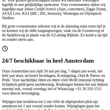
rit. Voor grotere gezelschappen zetten wij meerdere voertuigen
tegelijk in met gelijktijdige aankomst. Voor evenementen rijden wij
dagelijks naar Johan Cruijff ArenA (Ajax, concerten), Ziggo Dome,
AFAS Live, RAI (IBC, ISE, beurzen), Westergas en Olympisch
Stadion.
Bij grote evenementen rekenen wij in de planning ruim extra tijd in
en kennen wij de stille toegangswegen, vaak via de Gooiseweg of
de Spaklerweg in plaats van de A2-afslag Bijlmer. Zo komt u op tijd
en zonder stress aan.
24/7 beschikbaar in heel Amsterdam
Onze Amsterdam taxi rijdt 24 uur per dag, 7 dagen per week, het
hele jaar door, inclusief feestdagen, Koningsdag, Oud & Nieuw en
Pride. Voor nachtelijke ritten en ritten vóór 06:00 (meestal richting
Schiphol) geldt geen nachttoeslag. Boekingen binnen het uur lukken
meestal ook, vooral overdag; bel of WhatsApp +31 20 210 1511
voor directe bevestiging.
Wijzigen kan kosteloos tot 2 uur vóór de afgesproken pick-up;
annuleren tot 1 uur vooraf zonder kosten. Wijzigingen gaan het