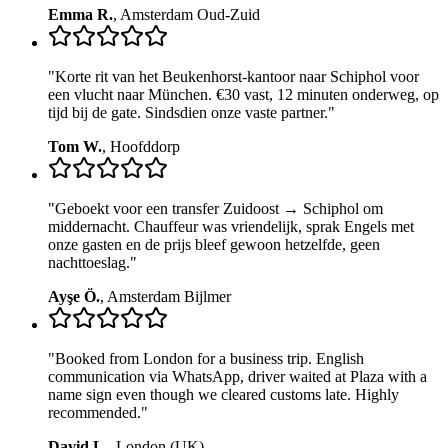
Emma R.
,
Amsterdam Oud-Zuid
"
Korte rit van het Beukenhorst-kantoor naar Schiphol voor
een vlucht naar München. €30 vast, 12 minuten onderweg, op
tijd bij de gate. Sindsdien onze vaste partner.
"
Tom W.
,
Hoofddorp
"
Geboekt voor een transfer Zuidoost → Schiphol om
middernacht. Chauffeur was vriendelijk, sprak Engels met
onze gasten en de prijs bleef gewoon hetzelfde, geen
nachttoeslag.
"
Ayşe Ö.
,
Amsterdam Bijlmer
"
Booked from London for a business trip. English
communication via WhatsApp, driver waited at Plaza with a
name sign even though we cleared customs late. Highly
recommended.
"
David L.
,
London (UK)