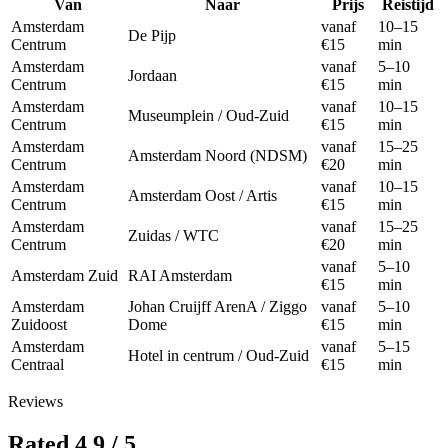
Van
Naar
Prijs
Reistijd
Amsterdam
vanaf
10–15
De Pijp
Centrum
€15
min
Amsterdam
vanaf
5–10
Jordaan
Centrum
€15
min
Amsterdam
vanaf
10–15
Museumplein / Oud-Zuid
Centrum
€15
min
Amsterdam
vanaf
15–25
Amsterdam Noord (NDSM)
Centrum
€20
min
Amsterdam
vanaf
10–15
Amsterdam Oost / Artis
Centrum
€15
min
Amsterdam
vanaf
15–25
Zuidas / WTC
Centrum
€20
min
vanaf
5–10
Amsterdam Zuid
RAI Amsterdam
€15
min
Amsterdam
Johan Cruijff ArenA / Ziggo
vanaf
5–10
Zuidoost
Dome
€15
min
Amsterdam
vanaf
5–15
Hotel in centrum / Oud-Zuid
Centraal
€15
min
Reviews
Rated 4.9 / 5