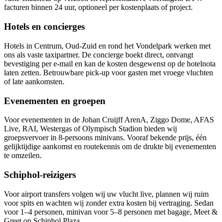
facturen binnen 24 uur, optioneel per kostenplaats of project.
Hotels en concierges
Hotels in Centrum, Oud-Zuid en rond het Vondelpark werken met
ons als vaste taxipartner. De concierge boekt direct, ontvangt
bevestiging per e-mail en kan de kosten desgewenst op de hotelnota
laten zetten. Betrouwbare pick-up voor gasten met vroege vluchten
of late aankomsten.
Evenementen en groepen
Voor evenementen in de Johan Cruijff ArenA, Ziggo Dome, AFAS
Live, RAI, Westergas of Olympisch Stadion bieden wij
groepsvervoer in 8-persoons minivans. Vooraf bekende prijs, één
gelijktijdige aankomst en routekennis om de drukte bij evenementen
te omzeilen.
Schiphol-reizigers
Voor airport transfers volgen wij uw vlucht live, plannen wij ruim
voor spits en wachten wij zonder extra kosten bij vertraging. Sedan
voor 1–4 personen, minivan voor 5–8 personen met bagage, Meet &
Greet op Schiphol Plaza.