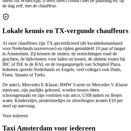
snelst via WhatsApp, u heeft direct contact met de planning en, op
de dag zelf, met de chauffeur.
Lokale kennis en TX-vergunde chauffeurs
Al onze chauffeurs zijn TX-gecertificeerd (de kwaliteitsstandaard
voor Nederlands taxivervoer) en rijden gemiddeld 10 jaar of langer
in Amsterdam. Zij kennen de straten, de eenrichtingen rond de
grachten, de tijdvensters voor laden en lossen, de slimme routes bij
IBC of ISE in de RAI, en de toegangsregels van Schiphol Plaza.
Iedereen spreekt Nederlands en Engels, veel collega's ook Duits,
Frans, Spaans of Turks.
De auto's, Mercedes E-Klasse, BMW 5-serie en Mercedes V-Klasse
minivans, zijn jaarlijks gekeurd, worden tussen ritten
schoongemaakt en zijn voorzien van airco, USB-laders en flesjes
water. Kinderzitjes, peuterstoeltjes en zitverhogers kosten €10 per
stoel op aanvraag.
Voor iedereen
Taxi Amsterdam voor iedereen