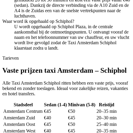
(sedan). Dankzij de directe verbinding via de A10 Zuid en de
A4 is de Zuidas een van de snelste vertrekpunten naar de
luchthaven.
Waar word ik opgehaald op Schiphol?
U wordt opgehaald op Schiphol Plaza, in de centrale
aankomsthal bij de ontmoetingspunten. U ontvangt vooraf de
naam en het telefoonnummer van uw chauffeur, en uw vlucht
wordt live gevolgd zodat de Taxi Amsterdam Schiphol
klaarstaat zodra u landt.
Tarieven
Vaste prijzen taxi Amsterdam – Schiphol
Alle Taxi Amsterdam Schiphol ritten hebben een vaste prijs, vooraf
bekend en zonder toeslagen. Ideaal voor zakelijke reizen, vakanties
en hotel transfers.
Stadsdeel
Sedan (1-4)
Minivan (5-8)
Reistijd
Amsterdam Centrum
€45
€50
20–35 min
Amsterdam Zuid
€40
€45
20–30 min
Amsterdam Oost
€45
€50
25–40 min
Amsterdam West
€40
€45
20–35 min