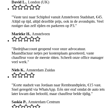
David L.
,
London (UK)
"
Vaste taxi naar Schiphol vanuit Amstelveen Stadshart, €45.
Altijd op tijd, altijd dezelfde prijs, ook in de avondspits. Veel
rustiger dan zelf rijden en parkeren op P3.
"
Marieke H.
,
Amstelveen
"
Bedrijfsaccount geopend voor onze advocatuur.
Maandfactuur netjes per kostenplaats gesorteerd, vaste
chauffeur voor de meeste ritten. Scheelt onze office manager
veel werk.
"
Niels K.
,
Amsterdam Zuidas
"
Korte stadsrit van Jordaan naar Rembrandtplein, €15 vast.
Snel geregeld via WhatsApp. Eén ster eraf omdat de auto iets
later kwam dan beloofd, maar chauffeur belde tijdig.
"
Saskia P.
,
Amsterdam Centrum