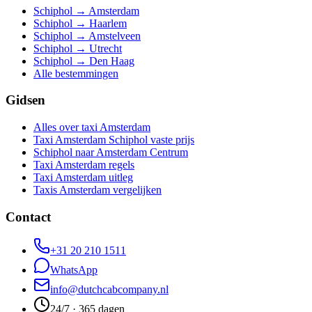
Schiphol → Amsterdam
Schiphol → Haarlem
Schiphol → Amstelveen
Schiphol → Utrecht
Schiphol → Den Haag
Alle bestemmingen
Gidsen
Alles over taxi Amsterdam
Taxi Amsterdam Schiphol vaste prijs
Schiphol naar Amsterdam Centrum
Taxi Amsterdam regels
Taxi Amsterdam uitleg
Taxis Amsterdam vergelijken
Contact
+31 20 210 1511
WhatsApp
info@dutchcabcompany.nl
24/7 · 365 dagen