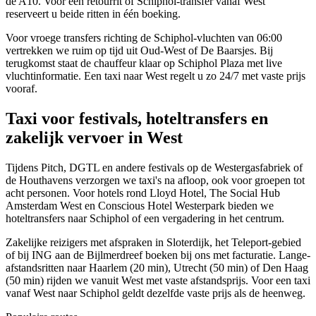
de A10. Voor een retourrit of Schiphol-transfer vanaf West
reserveert u beide ritten in één boeking.
Voor vroege transfers richting de Schiphol-vluchten van 06:00
vertrekken we ruim op tijd uit Oud-West of De Baarsjes. Bij
terugkomst staat de chauffeur klaar op Schiphol Plaza met live
vluchtinformatie. Een taxi naar West regelt u zo 24/7 met vaste prijs
vooraf.
Taxi voor festivals, hoteltransfers en
zakelijk vervoer in West
Tijdens Pitch, DGTL en andere festivals op de Westergasfabriek of
de Houthavens verzorgen we taxi's na afloop, ook voor groepen tot
acht personen. Voor hotels rond Lloyd Hotel, The Social Hub
Amsterdam West en Conscious Hotel Westerpark bieden we
hoteltransfers naar Schiphol of een vergadering in het centrum.
Zakelijke reizigers met afspraken in Sloterdijk, het Teleport-gebied
of bij ING aan de Bijlmerdreef boeken bij ons met facturatie. Lange-
afstandsritten naar Haarlem (20 min), Utrecht (50 min) of Den Haag
(50 min) rijden we vanuit West met vaste afstandsprijs. Voor een taxi
vanaf West naar Schiphol geldt dezelfde vaste prijs als de heenweg.