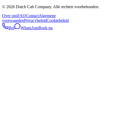
©
2026
Dutch Cab Company
.
Alle rechten voorbehouden.
Over ons
FAQ
Contact
Algemene
voorwaarden
Privacybeleid
Cookiebeleid
Bel
WhatsApp
Boek nu