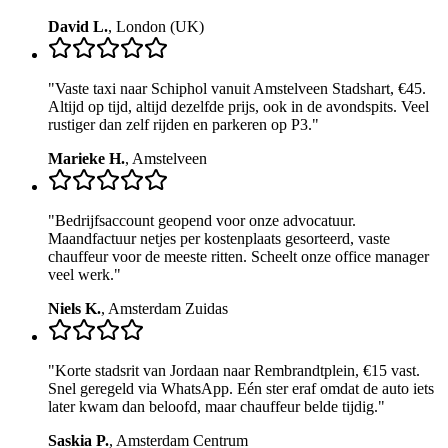
David L.
,
London (UK)
"
Vaste taxi naar Schiphol vanuit Amstelveen Stadshart, €45.
Altijd op tijd, altijd dezelfde prijs, ook in de avondspits. Veel
rustiger dan zelf rijden en parkeren op P3.
"
Marieke H.
,
Amstelveen
"
Bedrijfsaccount geopend voor onze advocatuur.
Maandfactuur netjes per kostenplaats gesorteerd, vaste
chauffeur voor de meeste ritten. Scheelt onze office manager
veel werk.
"
Niels K.
,
Amsterdam Zuidas
"
Korte stadsrit van Jordaan naar Rembrandtplein, €15 vast.
Snel geregeld via WhatsApp. Eén ster eraf omdat de auto iets
later kwam dan beloofd, maar chauffeur belde tijdig.
"
Saskia P.
,
Amsterdam Centrum