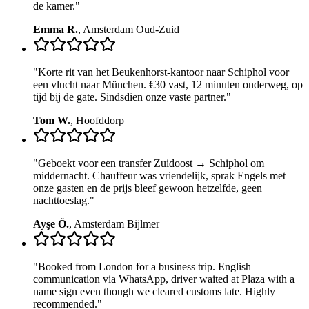
de kamer.
"
Emma R.
,
Amsterdam Oud-Zuid
"
Korte rit van het Beukenhorst-kantoor naar Schiphol voor
een vlucht naar München. €30 vast, 12 minuten onderweg, op
tijd bij de gate. Sindsdien onze vaste partner.
"
Tom W.
,
Hoofddorp
"
Geboekt voor een transfer Zuidoost → Schiphol om
middernacht. Chauffeur was vriendelijk, sprak Engels met
onze gasten en de prijs bleef gewoon hetzelfde, geen
nachttoeslag.
"
Ayşe Ö.
,
Amsterdam Bijlmer
"
Booked from London for a business trip. English
communication via WhatsApp, driver waited at Plaza with a
name sign even though we cleared customs late. Highly
recommended.
"