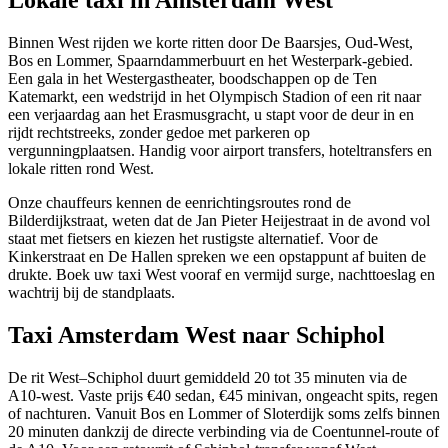
Lokale taxi in Amsterdam West
Binnen West rijden we korte ritten door De Baarsjes, Oud-West,
Bos en Lommer, Spaarndammerbuurt en het Westerpark-gebied.
Een gala in het Westergastheater, boodschappen op de Ten
Katemarkt, een wedstrijd in het Olympisch Stadion of een rit naar
een verjaardag aan het Erasmusgracht, u stapt voor de deur in en
rijdt rechtstreeks, zonder gedoe met parkeren op
vergunningplaatsen. Handig voor airport transfers, hoteltransfers en
lokale ritten rond West.
Onze chauffeurs kennen de eenrichtingsroutes rond de
Bilderdijkstraat, weten dat de Jan Pieter Heijestraat in de avond vol
staat met fietsers en kiezen het rustigste alternatief. Voor de
Kinkerstraat en De Hallen spreken we een opstappunt af buiten de
drukte. Boek uw taxi West vooraf en vermijd surge, nachttoeslag en
wachtrij bij de standplaats.
Taxi Amsterdam West naar Schiphol
De rit West–Schiphol duurt gemiddeld 20 tot 35 minuten via de
A10-west. Vaste prijs €40 sedan, €45 minivan, ongeacht spits, regen
of nachturen. Vanuit Bos en Lommer of Sloterdijk soms zelfs binnen
20 minuten dankzij de directe verbinding via de Coentunnel-route of