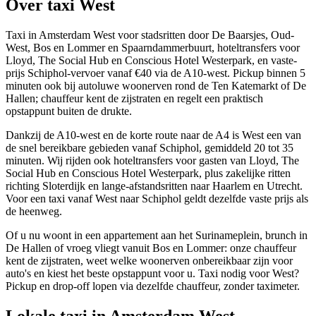
Over taxi
West
Taxi in Amsterdam West voor stadsritten door De Baarsjes, Oud-
West, Bos en Lommer en Spaarndammerbuurt, hoteltransfers voor
Lloyd, The Social Hub en Conscious Hotel Westerpark, en vaste-
prijs Schiphol-vervoer vanaf €40 via de A10-west. Pickup binnen 5
minuten ook bij autoluwe woonerven rond de Ten Katemarkt of De
Hallen; chauffeur kent de zijstraten en regelt een praktisch
opstappunt buiten de drukte.
Dankzij de A10-west en de korte route naar de A4 is West een van
de snel bereikbare gebieden vanaf Schiphol, gemiddeld 20 tot 35
minuten. Wij rijden ook hoteltransfers voor gasten van Lloyd, The
Social Hub en Conscious Hotel Westerpark, plus zakelijke ritten
richting Sloterdijk en lange-afstandsritten naar Haarlem en Utrecht.
Voor een taxi vanaf West naar Schiphol geldt dezelfde vaste prijs als
de heenweg.
Of u nu woont in een appartement aan het Surinameplein, brunch in
De Hallen of vroeg vliegt vanuit Bos en Lommer: onze chauffeur
kent de zijstraten, weet welke woonerven onbereikbaar zijn voor
auto's en kiest het beste opstappunt voor u. Taxi nodig voor West?
Pickup en drop-off lopen via dezelfde chauffeur, zonder taximeter.