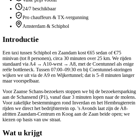
24/7 beschikbaar
Pro chauffeurs & TX-vergunning
Amsterdam & Schiphol
Introductie
Een taxi tussen Schiphol en Zaandam kost €65 sedan of €75
minivan (tot 8 personen), circa 30 minuten over 25 km. We rijden
standaard via A4 → A10-west → A8, met de Coentunnel als enige
reële bottleneck. Tussen 07:00–09:30 en bij Coentunnel-storingen
wijken we uit via de A9 en Wijkertunnel; dat is 5–8 minuten langer
maar voorspelbaar.
Voor Zaanse Schans-bezoekers stoppen we bij de bezoekersparking
aan de Schansend (P1), vanaf daar 3 minuten lopen naar de molens.
Voor zakelijke bestemmingen rond Inverdan en het Hembrugterrein
rijden we direct het bedrijfsterrein op. 's Avonds laat zijn de A8-
afritten Zaandam-Centrum en Koog aan de Zaan beide open; we
kiezen op basis van uw straat.
Wat u krijgt