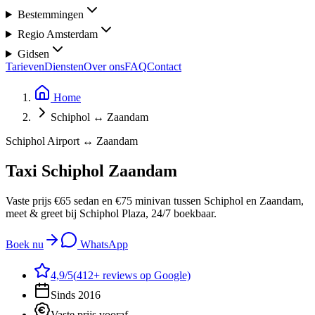
Bestemmingen
Regio Amsterdam
Gidsen
Tarieven
Diensten
Over ons
FAQ
Contact
Home
Schiphol ↔ Zaandam
Schiphol Airport ↔ Zaandam
Taxi Schiphol
Zaandam
Vaste prijs €65 sedan en €75 minivan tussen Schiphol en Zaandam,
meet & greet bij Schiphol Plaza, 24/7 boekbaar.
Boek nu
WhatsApp
4,9
/5
(
412
+ reviews op Google)
Sinds 2016
Vaste prijs vooraf