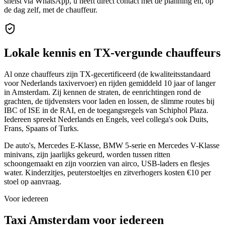
snelst via WhatsApp, u heeft direct contact met de planning en, op
de dag zelf, met de chauffeur.
Lokale kennis en TX-vergunde chauffeurs
Al onze chauffeurs zijn TX-gecertificeerd (de kwaliteitsstandaard
voor Nederlands taxivervoer) en rijden gemiddeld 10 jaar of langer
in Amsterdam. Zij kennen de straten, de eenrichtingen rond de
grachten, de tijdvensters voor laden en lossen, de slimme routes bij
IBC of ISE in de RAI, en de toegangsregels van Schiphol Plaza.
Iedereen spreekt Nederlands en Engels, veel collega's ook Duits,
Frans, Spaans of Turks.
De auto's, Mercedes E-Klasse, BMW 5-serie en Mercedes V-Klasse
minivans, zijn jaarlijks gekeurd, worden tussen ritten
schoongemaakt en zijn voorzien van airco, USB-laders en flesjes
water. Kinderzitjes, peuterstoeltjes en zitverhogers kosten €10 per
stoel op aanvraag.
Voor iedereen
Taxi Amsterdam voor iedereen