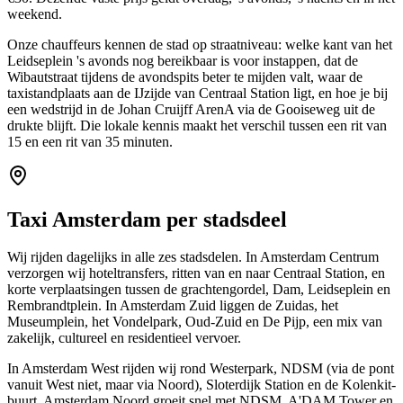
weekend.
Onze chauffeurs kennen de stad op straatniveau: welke kant van het
Leidseplein 's avonds nog bereikbaar is voor instappen, dat de
Wibautstraat tijdens de avondspits beter te mijden valt, waar de
taxistandplaats aan de IJzijde van Centraal Station ligt, en hoe je bij
een wedstrijd in de Johan Cruijff ArenA via de Gooiseweg uit de
drukte blijft. Die lokale kennis maakt het verschil tussen een rit van
15 en een rit van 35 minuten.
Taxi Amsterdam per stadsdeel
Wij rijden dagelijks in alle zes stadsdelen. In Amsterdam Centrum
verzorgen wij hoteltransfers, ritten van en naar Centraal Station, en
korte verplaatsingen tussen de grachtengordel, Dam, Leidseplein en
Rembrandtplein. In Amsterdam Zuid liggen de Zuidas, het
Museumplein, het Vondelpark, Oud-Zuid en De Pijp, een mix van
zakelijk, cultureel en residentieel vervoer.
In Amsterdam West rijden wij rond Westerpark, NDSM (via de pont
vanuit West niet, maar via Noord), Sloterdijk Station en de Kolenkit-
buurt. Amsterdam Noord groeit snel met NDSM, A'DAM Tower en