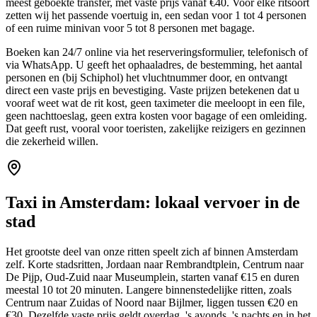
meest geboekte transfer, met vaste prijs vanaf €40. Voor elke ritsoort
zetten wij het passende voertuig in, een sedan voor 1 tot 4 personen
of een ruime minivan voor 5 tot 8 personen met bagage.
Boeken kan 24/7 online via het reserveringsformulier, telefonisch of
via WhatsApp. U geeft het ophaaladres, de bestemming, het aantal
personen en (bij Schiphol) het vluchtnummer door, en ontvangt
direct een vaste prijs en bevestiging. Vaste prijzen betekenen dat u
vooraf weet wat de rit kost, geen taximeter die meeloopt in een file,
geen nachttoeslag, geen extra kosten voor bagage of een omleiding.
Dat geeft rust, vooral voor toeristen, zakelijke reizigers en gezinnen
die zekerheid willen.
Taxi in Amsterdam: lokaal vervoer in de
stad
Het grootste deel van onze ritten speelt zich af binnen Amsterdam
zelf. Korte stadsritten, Jordaan naar Rembrandtplein, Centrum naar
De Pijp, Oud-Zuid naar Museumplein, starten vanaf €15 en duren
meestal 10 tot 20 minuten. Langere binnenstedelijke ritten, zoals
Centrum naar Zuidas of Noord naar Bijlmer, liggen tussen €20 en
€30. Dezelfde vaste prijs geldt overdag, 's avonds, 's nachts en in het