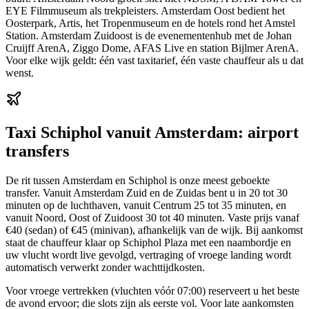
EYE Filmmuseum als trekpleisters. Amsterdam Oost bedient het
Oosterpark, Artis, het Tropenmuseum en de hotels rond het Amstel
Station. Amsterdam Zuidoost is de evenementenhub met de Johan
Cruijff ArenA, Ziggo Dome, AFAS Live en station Bijlmer ArenA.
Voor elke wijk geldt: één vast taxitarief, één vaste chauffeur als u dat
wenst.
Taxi Schiphol vanuit Amsterdam: airport
transfers
De rit tussen Amsterdam en Schiphol is onze meest geboekte
transfer. Vanuit Amsterdam Zuid en de Zuidas bent u in 20 tot 30
minuten op de luchthaven, vanuit Centrum 25 tot 35 minuten, en
vanuit Noord, Oost of Zuidoost 30 tot 40 minuten. Vaste prijs vanaf
€40 (sedan) of €45 (minivan), afhankelijk van de wijk. Bij aankomst
staat de chauffeur klaar op Schiphol Plaza met een naambordje en
uw vlucht wordt live gevolgd, vertraging of vroege landing wordt
automatisch verwerkt zonder wachttijdkosten.
Voor vroege vertrekken (vluchten vóór 07:00) reserveert u het beste
de avond ervoor; die slots zijn als eerste vol. Voor late aankomsten