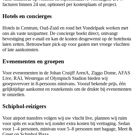
facturen binnen 24 uur, optioneel per kostenplaats of project.
Hotels en concierges
Hotels in Centrum, Oud-Zuid en rond het Vondelpark werken met
ons als vaste taxipartner. De concierge boekt direct, ontvangt
bevestiging per e-mail en kan de kosten desgewenst op de hotelnota
laten zetten. Betrouwbare pick-up voor gasten met vroege vluchten
of late aankomsten.
Evenementen en groepen
Voor evenementen in de Johan Cruijff ArenA, Ziggo Dome, AFAS
Live, RAI, Westergas of Olympisch Stadion bieden wij
groepsvervoer in 8-persoons minivans. Vooraf bekende prijs, één
gelijktijdige aankomst en routekennis om de drukte bij evenementen
te omzeilen.
Schiphol-reizigers
Voor airport transfers volgen wij uw vlucht live, plannen wij ruim
voor spits en wachten wij zonder extra kosten bij vertraging. Sedan
voor 1–4 personen, minivan voor 5–8 personen met bagage, Meet &
Greet op Schiphol Plaza.