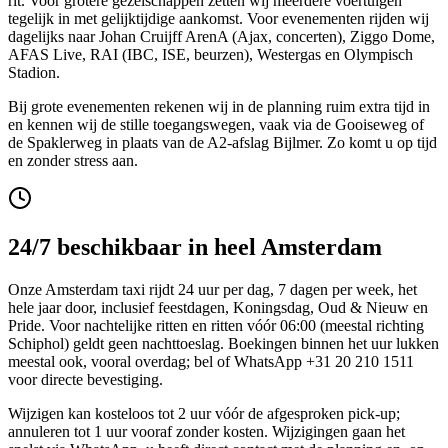
rit. Voor grotere gezelschappen zetten wij meerdere voertuigen
tegelijk in met gelijktijdige aankomst. Voor evenementen rijden wij
dagelijks naar Johan Cruijff ArenA (Ajax, concerten), Ziggo Dome,
AFAS Live, RAI (IBC, ISE, beurzen), Westergas en Olympisch
Stadion.
Bij grote evenementen rekenen wij in de planning ruim extra tijd in
en kennen wij de stille toegangswegen, vaak via de Gooiseweg of
de Spaklerweg in plaats van de A2-afslag Bijlmer. Zo komt u op tijd
en zonder stress aan.
24/7 beschikbaar in heel Amsterdam
Onze Amsterdam taxi rijdt 24 uur per dag, 7 dagen per week, het
hele jaar door, inclusief feestdagen, Koningsdag, Oud & Nieuw en
Pride. Voor nachtelijke ritten en ritten vóór 06:00 (meestal richting
Schiphol) geldt geen nachttoeslag. Boekingen binnen het uur lukken
meestal ook, vooral overdag; bel of WhatsApp +31 20 210 1511
voor directe bevestiging.
Wijzigen kan kosteloos tot 2 uur vóór de afgesproken pick-up;
annuleren tot 1 uur vooraf zonder kosten. Wijzigingen gaan het