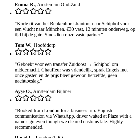
Emma R.
,
Amsterdam Oud-Zuid
"
Korte rit van het Beukenhorst-kantoor naar Schiphol voor
een vlucht naar München. €30 vast, 12 minuten onderweg, op
tijd bij de gate. Sindsdien onze vaste partner.
"
Tom W.
,
Hoofddorp
"
Geboekt voor een transfer Zuidoost → Schiphol om
middernacht. Chauffeur was vriendelijk, sprak Engels met
onze gasten en de prijs bleef gewoon hetzelfde, geen
nachttoeslag.
"
Ayşe Ö.
,
Amsterdam Bijlmer
"
Booked from London for a business trip. English
communication via WhatsApp, driver waited at Plaza with a
name sign even though we cleared customs late. Highly
recommended.
"
David L.
,
London (UK)