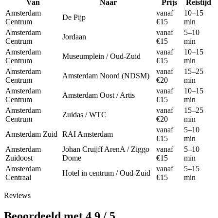
Van
Naar
Prijs
Reistijd
Amsterdam
vanaf
10–15
De Pijp
Centrum
€15
min
Amsterdam
vanaf
5–10
Jordaan
Centrum
€15
min
Amsterdam
vanaf
10–15
Museumplein / Oud-Zuid
Centrum
€15
min
Amsterdam
vanaf
15–25
Amsterdam Noord (NDSM)
Centrum
€20
min
Amsterdam
vanaf
10–15
Amsterdam Oost / Artis
Centrum
€15
min
Amsterdam
vanaf
15–25
Zuidas / WTC
Centrum
€20
min
vanaf
5–10
Amsterdam Zuid
RAI Amsterdam
€15
min
Amsterdam
Johan Cruijff ArenA / Ziggo
vanaf
5–10
Zuidoost
Dome
€15
min
Amsterdam
vanaf
5–15
Hotel in centrum / Oud-Zuid
Centraal
€15
min
Reviews
Beoordeeld met 4.9 / 5