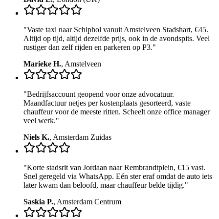
"
Vaste taxi naar Schiphol vanuit Amstelveen Stadshart, €45.
Altijd op tijd, altijd dezelfde prijs, ook in de avondspits. Veel
rustiger dan zelf rijden en parkeren op P3.
"
Marieke H.
,
Amstelveen
"
Bedrijfsaccount geopend voor onze advocatuur.
Maandfactuur netjes per kostenplaats gesorteerd, vaste
chauffeur voor de meeste ritten. Scheelt onze office manager
veel werk.
"
Niels K.
,
Amsterdam Zuidas
"
Korte stadsrit van Jordaan naar Rembrandtplein, €15 vast.
Snel geregeld via WhatsApp. Eén ster eraf omdat de auto iets
later kwam dan beloofd, maar chauffeur belde tijdig.
"
Saskia P.
,
Amsterdam Centrum