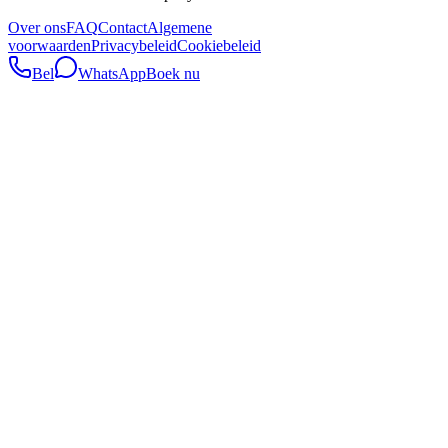
Over ons
FAQ
Contact
Algemene
voorwaarden
Privacybeleid
Cookiebeleid
Bel
WhatsApp
Boek nu