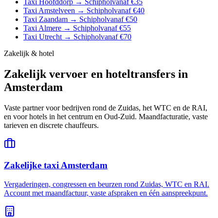
Taxi Hoofddorp → Schiphol
vanaf €35
Taxi Amstelveen → Schiphol
vanaf €40
Taxi Zaandam → Schiphol
vanaf €50
Taxi Almere → Schiphol
vanaf €55
Taxi Utrecht → Schiphol
vanaf €70
Zakelijk & hotel
Zakelijk vervoer en hoteltransfers in
Amsterdam
Vaste partner voor bedrijven rond de Zuidas, het WTC en de RAI,
en voor hotels in het centrum en Oud-Zuid. Maandfacturatie, vaste
tarieven en discrete chauffeurs.
Zakelijke taxi Amsterdam
Vergaderingen, congressen en beurzen rond Zuidas, WTC en RAI.
Account met maandfactuur, vaste afspraken en één aanspreekpunt.