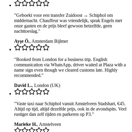
"
Geboekt voor een transfer Zuidoost → Schiphol om
middernacht. Chauffeur was vriendelijk, sprak Engels met
onze gasten en de prijs bleef gewoon hetzelfde, geen
nachttoeslag.
"
Ayşe Ö.
,
Amsterdam Bijlmer
"
Booked from London for a business trip. English
communication via WhatsApp, driver waited at Plaza with a
name sign even though we cleared customs late. Highly
recommended.
"
David L.
,
London (UK)
"
Vaste taxi naar Schiphol vanuit Amstelveen Stadshart, €45.
Altijd op tijd, altijd dezelfde prijs, ook in de avondspits. Veel
rustiger dan zelf rijden en parkeren op P3.
"
Marieke H.
,
Amstelveen