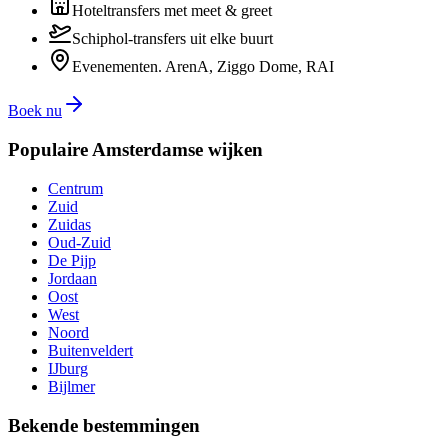
Hoteltransfers met meet & greet
Schiphol-transfers uit elke buurt
Evenementen. ArenA, Ziggo Dome, RAI
Boek nu
Populaire Amsterdamse wijken
Centrum
Zuid
Zuidas
Oud-Zuid
De Pijp
Jordaan
Oost
West
Noord
Buitenveldert
IJburg
Bijlmer
Bekende bestemmingen