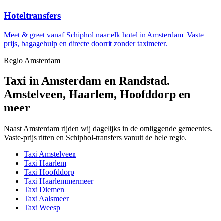
Hoteltransfers
Meet & greet vanaf Schiphol naar elk hotel in Amsterdam. Vaste
prijs, bagagehulp en directe doorrit zonder taximeter.
Regio Amsterdam
Taxi in Amsterdam en Randstad.
Amstelveen, Haarlem, Hoofddorp en
meer
Naast Amsterdam rijden wij dagelijks in de omliggende gemeentes.
Vaste-prijs ritten en Schiphol-transfers vanuit de hele regio.
Taxi
Amstelveen
Taxi
Haarlem
Taxi
Hoofddorp
Taxi
Haarlemmermeer
Taxi
Diemen
Taxi
Aalsmeer
Taxi
Weesp