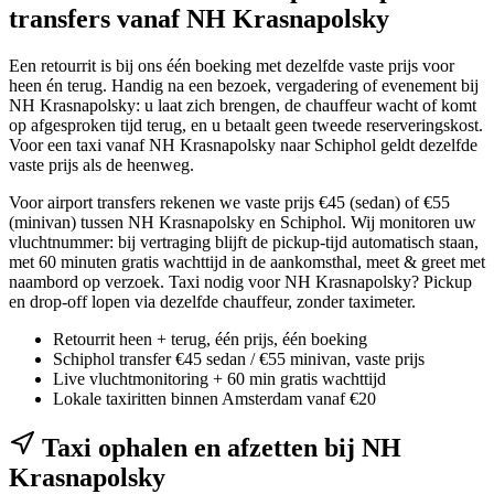
transfers vanaf NH Krasnapolsky
Een retourrit is bij ons één boeking met dezelfde vaste prijs voor
heen én terug. Handig na een bezoek, vergadering of evenement bij
NH Krasnapolsky: u laat zich brengen, de chauffeur wacht of komt
op afgesproken tijd terug, en u betaalt geen tweede reserveringskost.
Voor een taxi vanaf NH Krasnapolsky naar Schiphol geldt dezelfde
vaste prijs als de heenweg.
Voor airport transfers rekenen we vaste prijs €45 (sedan) of €55
(minivan) tussen NH Krasnapolsky en Schiphol. Wij monitoren uw
vluchtnummer: bij vertraging blijft de pickup-tijd automatisch staan,
met 60 minuten gratis wachttijd in de aankomsthal, meet & greet met
naambord op verzoek. Taxi nodig voor NH Krasnapolsky? Pickup
en drop-off lopen via dezelfde chauffeur, zonder taximeter.
Retourrit heen + terug, één prijs, één boeking
Schiphol transfer €45 sedan / €55 minivan, vaste prijs
Live vluchtmonitoring + 60 min gratis wachttijd
Lokale taxiritten binnen Amsterdam vanaf €20
Taxi ophalen en afzetten bij
NH
Krasnapolsky