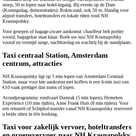
stoep, 50 m lopen naar hotel-ingang. Bij events op de Dam
(Koningsdag, demonstraties): Rokin-zuid, ook 50 m. Handig voor
airport transfers, hoteltransfers en lokale ritten rond NH
Krasnapolsky.
Voor groepen of bagage-zware aankomst: chauffeur belt portier
vooraf, bagagekar staat klaar. Boek uw taxi NH Krasnapolsky
vooraf en vermijd surge, nachttoeslag en wachtrij bij de standplaats.
Taxi centraal Station, Amsterdam
centrum, attracties
NH Krasnapolsky ligt op 5 min lopen van Amsterdam Centraal
Station, maar voor late aankomst met koffers is een 4-min taxi van
€10 vaak prettiger dan trams of lopen.
Avondprogramma: rondvaart Damrak (5 min lopen), Heineken
Experience (10 min rijden), Anne Frank Huis (8 min rijden). Voor
een retourrit of Schiphol-transfer vanaf NH Krasnapolsky reserveert
u beide ritten in één boeking.
Taxi voor zakelijk vervoer, hoteltransfers
en groepsvervoer naar NH Krasnapolsky