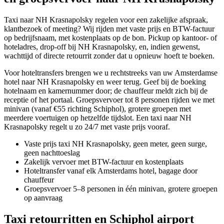
Taxi naar NH Krasnapolsky regelen voor een zakelijke afspraak,
klantbezoek of meeting? Wij rijden met vaste prijs en BTW-factuur
op bedrijfsnaam, met kostenplaats op de bon. Pickup op kantoor- of
hoteladres, drop-off bij NH Krasnapolsky, en, indien gewenst,
wachttijd of directe retourrit zonder dat u opnieuw hoeft te boeken.
Voor hoteltransfers brengen we u rechtstreeks van uw Amsterdamse
hotel naar NH Krasnapolsky en weer terug. Geef bij de boeking
hotelnaam en kamernummer door; de chauffeur meldt zich bij de
receptie of het portaal. Groepsvervoer tot 8 personen rijden we met
minivan (vanaf €55 richting Schiphol), grotere groepen met
meerdere voertuigen op hetzelfde tijdslot. Een taxi naar NH
Krasnapolsky regelt u zo 24/7 met vaste prijs vooraf.
Vaste prijs taxi NH Krasnapolsky, geen meter, geen surge,
geen nachttoeslag
Zakelijk vervoer met BTW-factuur en kostenplaats
Hoteltransfer vanaf elk Amsterdams hotel, bagage door
chauffeur
Groepsvervoer 5–8 personen in één minivan, grotere groepen
op aanvraag
Taxi retourritten en Schiphol airport