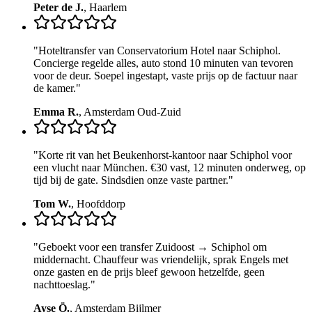
Peter de J.
,
Haarlem
"
Hoteltransfer van Conservatorium Hotel naar Schiphol.
Concierge regelde alles, auto stond 10 minuten van tevoren
voor de deur. Soepel ingestapt, vaste prijs op de factuur naar
de kamer.
"
Emma R.
,
Amsterdam Oud-Zuid
"
Korte rit van het Beukenhorst-kantoor naar Schiphol voor
een vlucht naar München. €30 vast, 12 minuten onderweg, op
tijd bij de gate. Sindsdien onze vaste partner.
"
Tom W.
,
Hoofddorp
"
Geboekt voor een transfer Zuidoost → Schiphol om
middernacht. Chauffeur was vriendelijk, sprak Engels met
onze gasten en de prijs bleef gewoon hetzelfde, geen
nachttoeslag.
"
Ayşe Ö.
,
Amsterdam Bijlmer