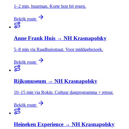
1–2 min, buurman. Korte hop bij regen.
Bekijk route
Anne Frank Huis
→
NH Krasnapolsky
5–8 min via Raadhuisstraat. Voor middagbezoek.
Bekijk route
Rijksmuseum
→
NH Krasnapolsky
10–15 min via Rokin. Cultuur dagprogramma + retour.
Bekijk route
Heineken Experience
→
NH Krasnapolsky