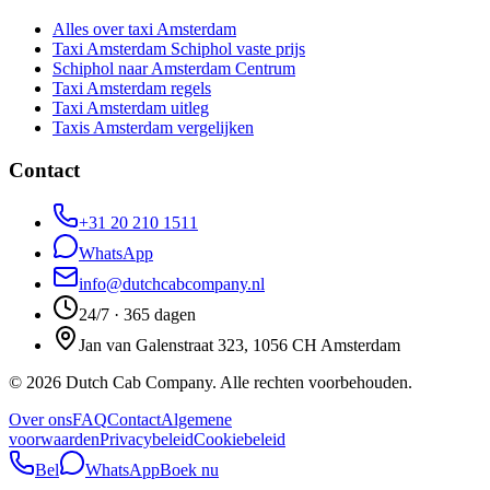
Alles over taxi Amsterdam
Taxi Amsterdam Schiphol vaste prijs
Schiphol naar Amsterdam Centrum
Taxi Amsterdam regels
Taxi Amsterdam uitleg
Taxis Amsterdam vergelijken
Contact
+31 20 210 1511
WhatsApp
info@dutchcabcompany.nl
24/7 · 365 dagen
Jan van Galenstraat 323, 1056 CH Amsterdam
©
2026
Dutch Cab Company
.
Alle rechten voorbehouden.
Over ons
FAQ
Contact
Algemene
voorwaarden
Privacybeleid
Cookiebeleid
Bel
WhatsApp
Boek nu