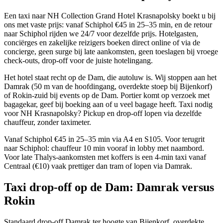
Een taxi naar NH Collection Grand Hotel Krasnapolsky boekt u bij
ons met vaste prijs: vanaf Schiphol €45 in 25–35 min, en de retour
naar Schiphol rijden we 24/7 voor dezelfde prijs. Hotelgasten,
conciërges en zakelijke reizigers boeken direct online of via de
concierge, geen surge bij late aankomsten, geen toeslagen bij vroege
check-outs, drop-off voor de juiste hotelingang.
Het hotel staat recht op de Dam, die autoluw is. Wij stoppen aan het
Damrak (50 m van de hoofdingang, overdekte stoep bij Bijenkorf)
of Rokin-zuid bij events op de Dam. Portier komt op verzoek met
bagagekar, geef bij boeking aan of u veel bagage heeft. Taxi nodig
voor NH Krasnapolsky? Pickup en drop-off lopen via dezelfde
chauffeur, zonder taximeter.
Vanaf Schiphol €45 in 25–35 min via A4 en S105. Voor terugrit
naar Schiphol: chauffeur 10 min vooraf in lobby met naambord.
Voor late Thalys-aankomsten met koffers is een 4-min taxi vanaf
Centraal (€10) vaak prettiger dan tram of lopen via Damrak.
Taxi drop-off op de Dam: Damrak versus
Rokin
Standaard drop-off Damrak ter hoogte van Bijenkorf, overdekte