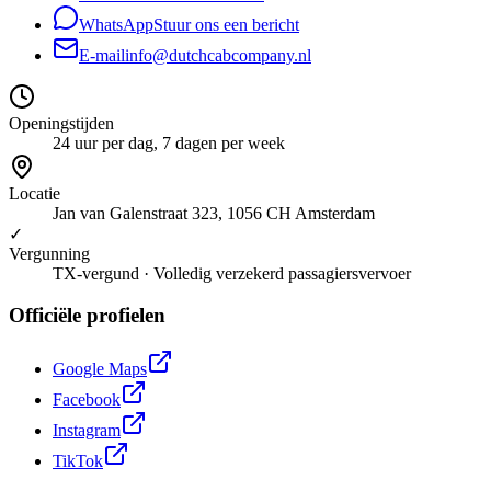
WhatsApp
Stuur ons een bericht
E-mail
info@dutchcabcompany.nl
Openingstijden
24 uur per dag, 7 dagen per week
Locatie
Jan van Galenstraat 323, 1056 CH Amsterdam
✓
Vergunning
TX-vergund · Volledig verzekerd passagiersvervoer
Officiële profielen
Google Maps
Facebook
Instagram
TikTok