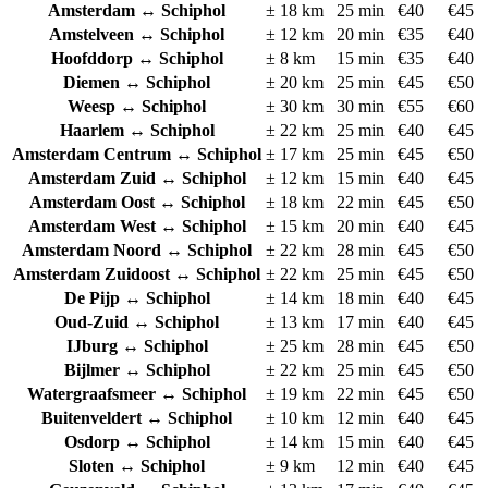
Amsterdam
↔ Schiphol
±
18
km
25
min
€
40
€
45
Amstelveen
↔ Schiphol
±
12
km
20
min
€
35
€
40
Hoofddorp
↔ Schiphol
±
8
km
15
min
€
35
€
40
Diemen
↔ Schiphol
±
20
km
25
min
€
45
€
50
Weesp
↔ Schiphol
±
30
km
30
min
€
55
€
60
Haarlem
↔ Schiphol
±
22
km
25
min
€
40
€
45
Amsterdam Centrum
↔ Schiphol
±
17
km
25
min
€
45
€
50
Amsterdam Zuid
↔ Schiphol
±
12
km
15
min
€
40
€
45
Amsterdam Oost
↔ Schiphol
±
18
km
22
min
€
45
€
50
Amsterdam West
↔ Schiphol
±
15
km
20
min
€
40
€
45
Amsterdam Noord
↔ Schiphol
±
22
km
28
min
€
45
€
50
Amsterdam Zuidoost
↔ Schiphol
±
22
km
25
min
€
45
€
50
De Pijp
↔ Schiphol
±
14
km
18
min
€
40
€
45
Oud-Zuid
↔ Schiphol
±
13
km
17
min
€
40
€
45
IJburg
↔ Schiphol
±
25
km
28
min
€
45
€
50
Bijlmer
↔ Schiphol
±
22
km
25
min
€
45
€
50
Watergraafsmeer
↔ Schiphol
±
19
km
22
min
€
45
€
50
Buitenveldert
↔ Schiphol
±
10
km
12
min
€
40
€
45
Osdorp
↔ Schiphol
±
14
km
15
min
€
40
€
45
Sloten
↔ Schiphol
±
9
km
12
min
€
40
€
45