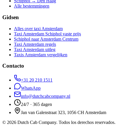
Schiphol → Den Haag
Alle bestemmingen
Gidsen
Alles over taxi Amsterdam
Taxi Amsterdam Schiphol vaste prijs
Schiphol naar Amsterdam Centrum
Taxi Amsterdam regels
Taxi Amsterdam uitleg
Taxis Amsterdam vergelijken
Contacto
+31 20 210 1511
WhatsApp
info@dutchcabcompany.nl
24/7 · 365 dagen
Jan van Galenstraat 323, 1056 CH Amsterdam
©
2026
Dutch Cab Company
.
Todos los derechos reservados.