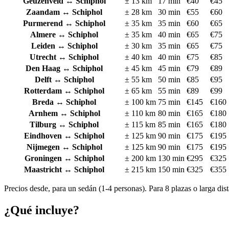
Geuzenveld
↔ Schiphol
±
13
km
17
min
€
40
€
45
Zaandam
↔ Schiphol
±
28
km
30
min
€
55
€
60
Purmerend
↔ Schiphol
±
35
km
35
min
€
60
€
65
Almere
↔ Schiphol
±
35
km
40
min
€
65
€
75
Leiden
↔ Schiphol
±
30
km
35
min
€
65
€
75
Utrecht
↔ Schiphol
±
40
km
40
min
€
75
€
85
Den Haag
↔ Schiphol
±
45
km
45
min
€
79
€
89
Delft
↔ Schiphol
±
55
km
50
min
€
85
€
95
Rotterdam
↔ Schiphol
±
65
km
55
min
€
89
€
99
Breda
↔ Schiphol
±
100
km
75
min
€
145
€
160
Arnhem
↔ Schiphol
±
110
km
80
min
€
165
€
180
Tilburg
↔ Schiphol
±
115
km
85
min
€
165
€
180
Eindhoven
↔ Schiphol
±
125
km
90
min
€
175
€
195
Nijmegen
↔ Schiphol
±
125
km
90
min
€
175
€
195
Groningen
↔ Schiphol
±
200
km
130
min
€
295
€
325
Maastricht
↔ Schiphol
±
215
km
150
min
€
325
€
355
Precios desde, para un sedán (1-4 personas). Para 8 plazas o larga dist
¿Qué incluye?