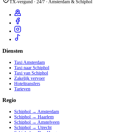
TX-vergund · 24/7 · Amsterdam & Schiphol
Diensten
Taxi Amsterdam
Taxi naar Schiphol
Taxi van Schiphol
Zakelijk vervoer
Hoteltransfers
Tarieven
Regio
Schiphol → Amsterdam
Schiphol → Haarlem
Schiphol → Amstelveen
Schiphol → Utrecht