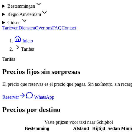
Bestemmingen
Regio Amsterdam
Gidsen
Tarieven
Diensten
Over ons
FAQ
Contact
Inicio
Tarifas
Tarifas
Precios fijos
sin sorpresas
El precio que reservas es el precio que pagas. Sin taxímetro, sin recarg
Reservar
WhatsApp
Precios por destino
Vaste prijzen voor taxi naar Schiphol
Bestemming
Afstand
Rijtijd
Sedan
Mini