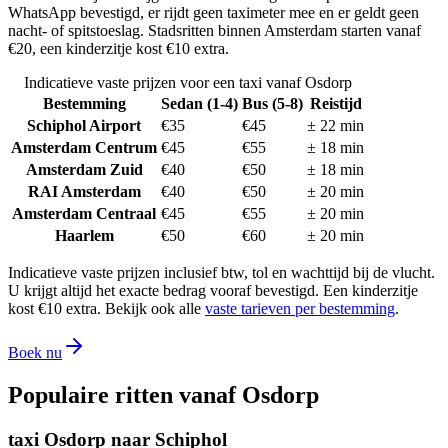
WhatsApp bevestigd, er rijdt geen taximeter mee en er geldt geen
nacht- of spitstoeslag. Stadsritten binnen Amsterdam starten vanaf
€20, een kinderzitje kost €10 extra.
Indicatieve vaste prijzen voor een taxi vanaf
Osdorp
Bestemming
Sedan (1-4)
Bus (5-8)
Reistijd
Schiphol Airport
€
35
€
45
±
22
min
Amsterdam Centrum
€
45
€
55
±
18
min
Amsterdam Zuid
€
40
€
50
±
18
min
RAI Amsterdam
€
40
€
50
±
20
min
Amsterdam Centraal
€
45
€
55
±
20
min
Haarlem
€
50
€
60
±
20
min
Indicatieve vaste prijzen inclusief btw, tol en wachttijd bij de vlucht.
U krijgt altijd het exacte bedrag vooraf bevestigd. Een kinderzitje
kost €10 extra. Bekijk ook alle
vaste tarieven per bestemming
.
Boek nu
Populaire ritten vanaf
Osdorp
taxi Osdorp naar Schiphol