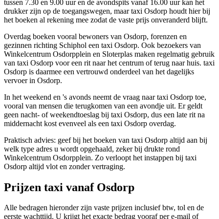
tussen 7.30 en 9.00 uur en de avondspits vanaf 16.00 uur kan het
drukker zijn op de toegangswegen, maar taxi Osdorp houdt hier bij
het boeken al rekening mee zodat de vaste prijs onveranderd blijft.
Overdag boeken vooral bewoners van Osdorp, forenzen en
gezinnen richting Schiphol een taxi Osdorp. Ook bezoekers van
Winkelcentrum Osdorpplein en Sloterplas maken regelmatig gebruik
van taxi Osdorp voor een rit naar het centrum of terug naar huis. taxi
Osdorp is daarmee een vertrouwd onderdeel van het dagelijks
vervoer in Osdorp.
In het weekend en 's avonds neemt de vraag naar taxi Osdorp toe,
vooral van mensen die terugkomen van een avondje uit. Er geldt
geen nacht- of weekendtoeslag bij taxi Osdorp, dus een late rit na
middernacht kost evenveel als een taxi Osdorp overdag.
Praktisch advies: geef bij het boeken van taxi Osdorp altijd aan bij
welk type adres u wordt opgehaald, zeker bij drukte rond
Winkelcentrum Osdorpplein. Zo verloopt het instappen bij taxi
Osdorp altijd vlot en zonder vertraging.
Prijzen taxi vanaf
Osdorp
Alle bedragen hieronder zijn vaste prijzen inclusief btw, tol en de
eerste wachttijd. U krijgt het exacte bedrag vooraf per e-mail of