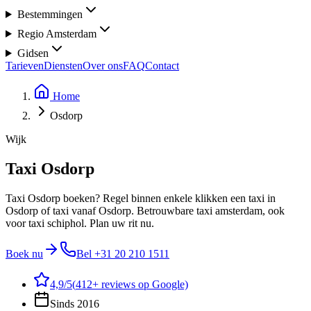
Bestemmingen
Regio Amsterdam
Gidsen
Tarieven
Diensten
Over ons
FAQ
Contact
Home
Osdorp
Wijk
Taxi Osdorp
Taxi Osdorp boeken? Regel binnen enkele klikken een taxi in
Osdorp of taxi vanaf Osdorp. Betrouwbare taxi amsterdam, ook
voor taxi schiphol. Plan uw rit nu.
Boek nu
Bel
+31 20 210 1511
4,9
/5
(
412
+ reviews op Google)
Sinds 2016