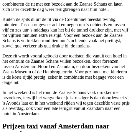
combineren de rit met een bezoek aan de Zaanse Schans en laten
zich later dezelfde dag weer terugbrengen naar hun hotel.
Buiten de spits duurt de rit via de Coentunnel meestal twintig
minuten. Tussen ongeveer acht en negen uur 's ochtends en tussen
vijf en zes uur 's middags kan het bij de tunnel drukker zijn, met vijf
tot vijftien minuten extra reistijd. Voor een bezoek aan de Zaanse
Schans is vertrekken rond tien uur 's ochtends vaak het prettigst,
zowel qua verkeer als qua drukte bij de molens.
Deze rit wordt vooral geboekt door toeristen die vanuit een hotel in
het centrum de Zaanse Schans willen bezoeken, door forenzen
tussen Amsterdam-Noord en Zaandam, en door bezoekers van het
Zaans Museum of de Hembrugterrein. Voor gezinnen met kinderen
is de korte rijtijd prettig, zeker in combinatie met bagage voor een
dagje uit.
In het weekend is het rond de Zaanse Schans vaak drukker met
bezoekers, terwijl het wegverkeer juist rustiger is dan doordeweeks.
's Avonds laat en in het weekend rijden wij tegen dezelfde vaste prijs
als overdag, ook voor een late terugrit vanuit Zaandam naar een
hotel in Amsterdam.
Prijzen taxi vanaf
Amsterdam naar