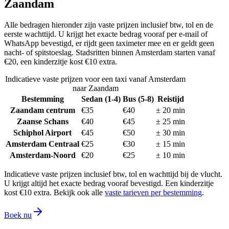
Zaandam
Alle bedragen hieronder zijn vaste prijzen inclusief btw, tol en de
eerste wachttijd. U krijgt het exacte bedrag vooraf per e-mail of
WhatsApp bevestigd, er rijdt geen taximeter mee en er geldt geen
nacht- of spitstoeslag. Stadsritten binnen Amsterdam starten vanaf
€20, een kinderzitje kost €10 extra.
Indicatieve vaste prijzen voor een taxi vanaf
Amsterdam
naar Zaandam
Bestemming
Sedan (1-4)
Bus (5-8)
Reistijd
Zaandam centrum
€
35
€
40
±
20
min
Zaanse Schans
€
40
€
45
±
25
min
Schiphol Airport
€
45
€
50
±
30
min
Amsterdam Centraal
€
25
€
30
±
15
min
Amsterdam-Noord
€
20
€
25
±
10
min
Indicatieve vaste prijzen inclusief btw, tol en wachttijd bij de vlucht.
U krijgt altijd het exacte bedrag vooraf bevestigd. Een kinderzitje
kost €10 extra. Bekijk ook alle
vaste tarieven per bestemming
.
Boek nu