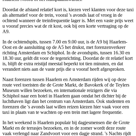
Doordat de afstand relatief kort is, kiezen veel klanten voor deze taxi
als alternatief voor de trein, vooral 's avonds laat of vroeg in de
ochtend wanneer de treinfrequentie lager is. Met een vaste prijs weet
u vooraf precies wat de rit kost, ook bij een korte vertraging op de
A9.
In de ochtendspits, tussen 7.00 en 9.00 uur, is de A9 bij Haarlem-
Oost en de aansluiting op de A5 het drukst, met forenzenverkeer
richting Amsterdam en Schiphol. In de avondspits, tussen 16.30 en
18.30 uur, geldt dit voor de tegenrichting. Doordat de rit relatief kort
is, blijft de extra reistijd meestal beperkt tot tien minuten, en dat
verandert niets aan de vaste prijs die u vooraf heeft afgesproken.
Naast forenzen tussen Haarlem en Amsterdam rijden wij op deze
route veel toeristen die de Grote Markt, de Bavokerk of de Teylers
Museum willen bezoeken, en internationale reizigers die via
Schiphol naar een hotel in Haarlem gaan omdat het dichter bij de
luchthaven ligt dan het centrum van Amsterdam. Ook studenten en
forenzen die 's avonds laat willen reizen kiezen hier vaak voor een
taxi in plaats van te wachten op een trein met lagere frequentie.
In het weekend is Haarlem populair bij dagjesmensen die de Grote
Markt en de terrasjes bezoeken, en in de zomer wordt deze route
vaak verlengd naar Zandvoort voor een dagje strand. 's Nachts rijdt