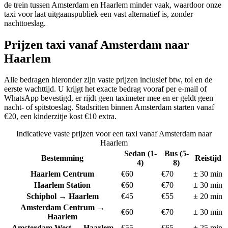
de trein tussen Amsterdam en Haarlem minder vaak, waardoor onze
taxi voor laat uitgaanspubliek een vast alternatief is, zonder
nachttoeslag.
Prijzen taxi vanaf
Amsterdam naar
Haarlem
Alle bedragen hieronder zijn vaste prijzen inclusief btw, tol en de
eerste wachttijd. U krijgt het exacte bedrag vooraf per e-mail of
WhatsApp bevestigd, er rijdt geen taximeter mee en er geldt geen
nacht- of spitstoeslag. Stadsritten binnen Amsterdam starten vanaf
€20, een kinderzitje kost €10 extra.
Indicatieve vaste prijzen voor een taxi vanaf
Amsterdam naar
Haarlem
Sedan (1-
Bus (5-
Bestemming
Reistijd
4)
8)
Haarlem Centrum
€
60
€
70
±
30
min
Haarlem Station
€
60
€
70
±
30
min
Schiphol → Haarlem
€
45
€
55
±
20
min
Amsterdam Centrum →
€
60
€
70
±
30
min
Haarlem
Amsterdam West → Haarlem
€
55
€
65
±
25
min