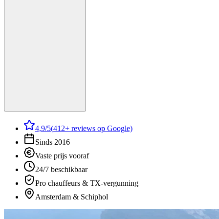
4,9
/5
(
412
+ reviews op Google)
Sinds 2016
Vaste prijs vooraf
24/7 beschikbaar
Pro chauffeurs & TX-vergunning
Amsterdam & Schiphol