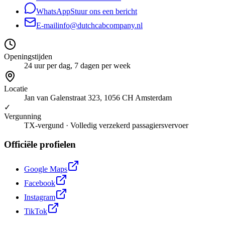
WhatsApp
Stuur ons een bericht
E-mail
info@dutchcabcompany.nl
Openingstijden
24 uur per dag, 7 dagen per week
Locatie
Jan van Galenstraat 323, 1056 CH Amsterdam
✓
Vergunning
TX-vergund · Volledig verzekerd passagiersvervoer
Officiële profielen
Google Maps
Facebook
Instagram
TikTok