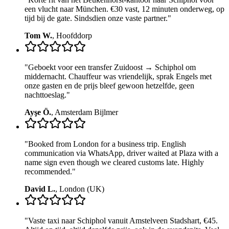
een vlucht naar München. €30 vast, 12 minuten onderweg, op
tijd bij de gate. Sindsdien onze vaste partner.
"
Tom W.
,
Hoofddorp
"
Geboekt voor een transfer Zuidoost → Schiphol om
middernacht. Chauffeur was vriendelijk, sprak Engels met
onze gasten en de prijs bleef gewoon hetzelfde, geen
nachttoeslag.
"
Ayşe Ö.
,
Amsterdam Bijlmer
"
Booked from London for a business trip. English
communication via WhatsApp, driver waited at Plaza with a
name sign even though we cleared customs late. Highly
recommended.
"
David L.
,
London (UK)
"
Vaste taxi naar Schiphol vanuit Amstelveen Stadshart, €45.