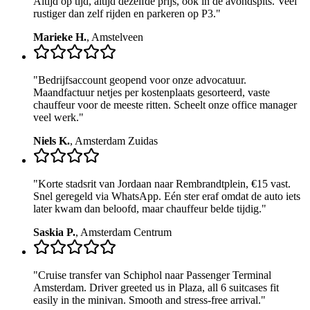
Altijd op tijd, altijd dezelfde prijs, ook in de avondspits. Veel
rustiger dan zelf rijden en parkeren op P3.
"
Marieke H.
,
Amstelveen
"
Bedrijfsaccount geopend voor onze advocatuur.
Maandfactuur netjes per kostenplaats gesorteerd, vaste
chauffeur voor de meeste ritten. Scheelt onze office manager
veel werk.
"
Niels K.
,
Amsterdam Zuidas
"
Korte stadsrit van Jordaan naar Rembrandtplein, €15 vast.
Snel geregeld via WhatsApp. Eén ster eraf omdat de auto iets
later kwam dan beloofd, maar chauffeur belde tijdig.
"
Saskia P.
,
Amsterdam Centrum
"
Cruise transfer van Schiphol naar Passenger Terminal
Amsterdam. Driver greeted us in Plaza, all 6 suitcases fit
easily in the minivan. Smooth and stress-free arrival.
"