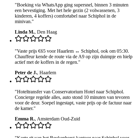
"
Boeking via WhatsApp ging supersnel, binnen 3 minuten
een bevestiging. Met het hele gezin (2 volwassenen, 3
kinderen, 4 koffers) comfortabel naar Schiphol in de
minivan.
"
Linda M.
,
Den Haag
"
Vaste prijs €65 voor Haarlem ↔ Schiphol, ook om 05:30.
Chauffeur kende de route via de A9 op zijn duimpje en hielp
actief met de koffers in de regen.
"
Peter de J.
,
Haarlem
"
Hoteltransfer van Conservatorium Hotel naar Schiphol.
Concierge regelde alles, auto stond 10 minuten van tevoren
voor de deur. Soepel ingestapt, vaste prijs op de factuur naar
de kamer.
"
Emma R.
,
Amsterdam Oud-Zuid
"
Korte rit van het Beukenhorst-kantoor naar Schiphol voor