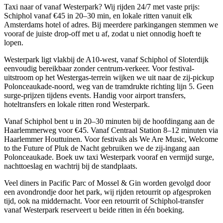
Taxi naar of vanaf Westerpark? Wij rijden 24/7 met vaste prijs:
Schiphol vanaf €45 in 20–30 min, en lokale ritten vanuit elk
Amsterdams hotel of adres. Bij meerdere parkingangen stemmen we
vooraf de juiste drop-off met u af, zodat u niet onnodig hoeft te
lopen.
Westerpark ligt vlakbij de A10-west, vanaf Schiphol of Sloterdijk
eenvoudig bereikbaar zonder centrum-verkeer. Voor festival-
uitstroom op het Westergas-terrein wijken we uit naar de zij-pickup
Polonceaukade-noord, weg van de tramdrukte richting lijn 5. Geen
surge-prijzen tijdens events. Handig voor airport transfers,
hoteltransfers en lokale ritten rond Westerpark.
Vanaf Schiphol bent u in 20–30 minuten bij de hoofdingang aan de
Haarlemmerweg voor €45. Vanaf Centraal Station 8–12 minuten via
Haarlemmer Houttuinen. Voor festivals als We Are Music, Welcome
to the Future of Pluk de Nacht gebruiken we de zij-ingang aan
Polonceaukade. Boek uw taxi Westerpark vooraf en vermijd surge,
nachttoeslag en wachtrij bij de standplaats.
Veel diners in Pacific Parc of Mossel & Gin worden gevolgd door
een avondrondje door het park, wij rijden retourrit op afgesproken
tijd, ook na middernacht. Voor een retourrit of Schiphol-transfer
vanaf Westerpark reserveert u beide ritten in één boeking.