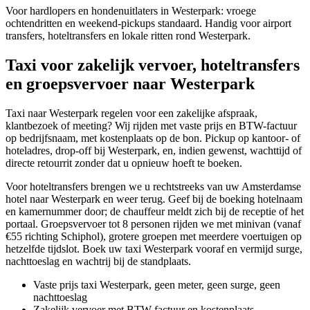
Voor hardlopers en hondenuitlaters in Westerpark: vroege
ochtendritten en weekend-pickups standaard. Handig voor airport
transfers, hoteltransfers en lokale ritten rond Westerpark.
Taxi voor zakelijk vervoer, hoteltransfers
en groepsvervoer naar Westerpark
Taxi naar Westerpark regelen voor een zakelijke afspraak,
klantbezoek of meeting? Wij rijden met vaste prijs en BTW-factuur
op bedrijfsnaam, met kostenplaats op de bon. Pickup op kantoor- of
hoteladres, drop-off bij Westerpark, en, indien gewenst, wachttijd of
directe retourrit zonder dat u opnieuw hoeft te boeken.
Voor hoteltransfers brengen we u rechtstreeks van uw Amsterdamse
hotel naar Westerpark en weer terug. Geef bij de boeking hotelnaam
en kamernummer door; de chauffeur meldt zich bij de receptie of het
portaal. Groepsvervoer tot 8 personen rijden we met minivan (vanaf
€55 richting Schiphol), grotere groepen met meerdere voertuigen op
hetzelfde tijdslot. Boek uw taxi Westerpark vooraf en vermijd surge,
nachttoeslag en wachtrij bij de standplaats.
Vaste prijs taxi Westerpark, geen meter, geen surge, geen
nachttoeslag
Zakelijk vervoer met BTW-factuur en kostenplaats