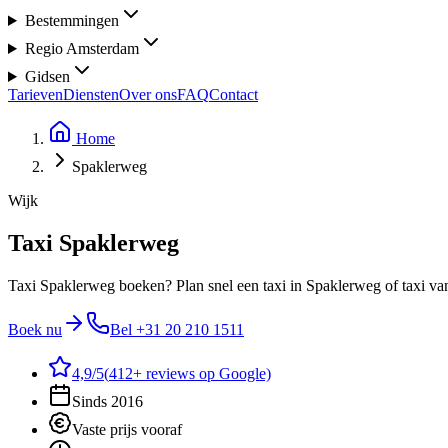
Bestemmingen
Regio Amsterdam
Gidsen
Tarieven
Diensten
Over ons
FAQ
Contact
Home
Spaklerweg
Wijk
Taxi Spaklerweg
Taxi Spaklerweg boeken? Plan snel een taxi in Spaklerweg of taxi va
Boek nu
Bel
+31 20 210 1511
4,9
/5
(
412
+ reviews op Google)
Sinds 2016
Vaste prijs vooraf