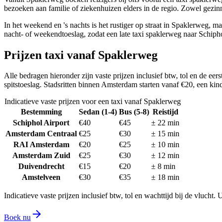
bezoeken aan familie of ziekenhuizen elders in de regio. Zowel gezi
In het weekend en 's nachts is het rustiger op straat in Spaklerweg, m
nacht- of weekendtoeslag, zodat een late taxi spaklerweg naar Schipho
Prijzen taxi vanaf
Spaklerweg
Alle bedragen hieronder zijn vaste prijzen inclusief btw, tol en de eer
spitstoeslag. Stadsritten binnen Amsterdam starten vanaf €20, een kind
Indicatieve vaste prijzen voor een taxi vanaf
Spaklerweg
Bestemming
Sedan (1-4)
Bus (5-8)
Reistijd
Schiphol Airport
€
40
€
45
±
22
min
Amsterdam Centraal
€
25
€
30
±
15
min
RAI Amsterdam
€
20
€
25
±
10
min
Amsterdam Zuid
€
25
€
30
±
12
min
Duivendrecht
€
15
€
20
±
8
min
Amstelveen
€
30
€
35
±
18
min
Indicatieve vaste prijzen inclusief btw, tol en wachttijd bij de vlucht.
Boek nu