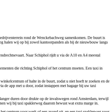
t bedrijventerrein rond de Wenckebachweg samenkomen. De buurt is
g halen wij op bij zowel kantoorpanden als bij de nieuwbouw langs
ndrechtsevaart. Naar Schiphol rijdt u via de A10 en A4 meestal
ementen die richting Schiphol of het centrum moeten. Een taxi in
inkelcentrum of halte in de buurt, zodat u niet hoeft te zoeken en de
 via de app met u door, zodat instappen met bagage bij uw taxi
en langer duren door drukte op de invalswegen rond Amsterdam, terwijl
lannen wij bij taxi spaklerweg daarom bewust wat extra marge in.
 het centrum voor werk of een avond uit, en een taxi spaklerweg voor