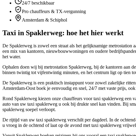
24/7 beschikbaar
Pro chauffeurs & TX-vergunning
Amsterdam & Schiphol
Taxi in
Spaklerweg
: hoe het hier werkt
De Spaklerweg is zowel een straat als het gelijknamige metrostatio
een mix van kantoren, nieuwbouwwoningen en oudere bedrijfspanden, 
het water.
Ophalen doen wij bij metrostation Spaklerweg, bij de kantoren aan d
binnen twintig tot vijfentwintig minuten, en het centrum ligt op tien to
De Spaklerweg is een praktisch instappunt voor zowel zakelijke ritte
Amsterdam-Oost boek je eenvoudig en snel, 24/7 met vaste prijs, ook 
Rond Spaklerweg kiezen onze chauffeurs voor taxi spaklerweg een vast
auto van uw taxi spaklerweg u ook bij drukte snel kan vinden. Bij smal
spaklerweg soepel verloopt.
De rijtijd van uw taxi spaklerweg verschilt per dagdeel. In de ochten
u vroeg in de ochtend of laat op de avond met taxi spaklerweg vrijwel 
Vanuit Spaklerweg boeken reizigers bij ons vooral een taxi spaklerwe