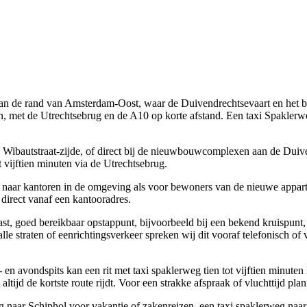
n aan de rand van Amsterdam-Oost, waar de Duivendrechtsevaart en he
met de Utrechtsebrug en de A10 op korte afstand. Een taxi Spaklerwe
e Wibautstraat-zijde, of direct bij de nieuwbouwcomplexen aan de Duive
t vijftien minuten via de Utrechtsebrug.
n naar kantoren in de omgeving als voor bewoners van de nieuwe appart
direct vanaf een kantooradres.
, goed bereikbaar opstappunt, bijvoorbeeld bij een bekend kruispunt, w
le straten of eenrichtingsverkeer spreken wij dit vooraf telefonisch of
d- en avondspits kan een rit met taxi spaklerweg tien tot vijftien minut
altijd de kortste route rijdt. Voor een strakke afspraak of vluchttijd p
g naar Schiphol voor vakantie of zakenreizen, een taxi spaklerweg naar