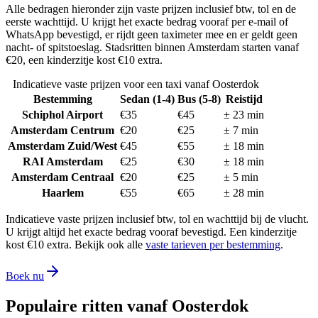
Alle bedragen hieronder zijn vaste prijzen inclusief btw, tol en de
eerste wachttijd. U krijgt het exacte bedrag vooraf per e-mail of
WhatsApp bevestigd, er rijdt geen taximeter mee en er geldt geen
nacht- of spitstoeslag. Stadsritten binnen Amsterdam starten vanaf
€20, een kinderzitje kost €10 extra.
Indicatieve vaste prijzen voor een taxi vanaf
Oosterdok
Bestemming
Sedan (1-4)
Bus (5-8)
Reistijd
Schiphol Airport
€
35
€
45
±
23
min
Amsterdam Centrum
€
20
€
25
±
7
min
Amsterdam Zuid/West
€
45
€
55
±
18
min
RAI Amsterdam
€
25
€
30
±
18
min
Amsterdam Centraal
€
20
€
25
±
5
min
Haarlem
€
55
€
65
±
28
min
Indicatieve vaste prijzen inclusief btw, tol en wachttijd bij de vlucht.
U krijgt altijd het exacte bedrag vooraf bevestigd. Een kinderzitje
kost €10 extra. Bekijk ook alle
vaste tarieven per bestemming
.
Boek nu
Populaire ritten vanaf
Oosterdok