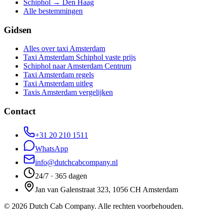
Schiphol → Den Haag
Alle bestemmingen
Gidsen
Alles over taxi Amsterdam
Taxi Amsterdam Schiphol vaste prijs
Schiphol naar Amsterdam Centrum
Taxi Amsterdam regels
Taxi Amsterdam uitleg
Taxis Amsterdam vergelijken
Contact
+31 20 210 1511
WhatsApp
info@dutchcabcompany.nl
24/7 · 365 dagen
Jan van Galenstraat 323, 1056 CH Amsterdam
©
2026
Dutch Cab Company
.
Alle rechten voorbehouden.