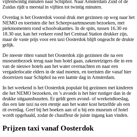
vijfentwintig minuten naar Schiphol. Naar Amsterdam Zuid of de
Zuidas rijdt u meestal in vijftien tot twintig minuten.
Overdag is het Oosterdok vooral druk met gezinnen op weg naar het
NEMO en toeristen die het Scheepvaartmuseum bezoeken, met
piekmomenten rond schoolvakanties. In de spits, tussen 16.30 en
18.30 uur, kan het verkeer rond het Centraal Station drukker zijn,
maar de vaste prijs voor een taxi Oosterdok blijft ongeacht de drukte
gelijk.
De meeste ritten vanuit het Oosterdok zijn gezinnen die na een
museumbezoek terug naar hun hotel gaan, zakenreizigers die in een
van de nieuwe hotels aan het water overnachten en naar een
vergaderlocatie elders in de stad moeten, en toeristen die vanaf hier
doorreizen naar Schiphol na een laatste dag in Amsterdam.
In het weekend is het Oosterdok populair bij gezinnen met kinderen
die het NEMO bezoeken, en 's avonds is het hier rustiger dan in de
drukke uitgaansbuurten. Er geldt geen avond- of weekendtoeslag,
dus een late taxi na een etentje aan het water kost hetzelfde als een
rit overdag. Geef bij het boeken aan of u bij een museum of hotel
wordt opgehaald, zodat de chauffeur de juiste ingang kan vinden.
Prijzen taxi vanaf
Oosterdok