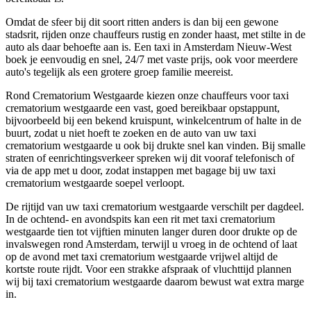
Omdat de sfeer bij dit soort ritten anders is dan bij een gewone
stadsrit, rijden onze chauffeurs rustig en zonder haast, met stilte in de
auto als daar behoefte aan is. Een taxi in Amsterdam Nieuw-West
boek je eenvoudig en snel, 24/7 met vaste prijs, ook voor meerdere
auto's tegelijk als een grotere groep familie meereist.
Rond Crematorium Westgaarde kiezen onze chauffeurs voor taxi
crematorium westgaarde een vast, goed bereikbaar opstappunt,
bijvoorbeeld bij een bekend kruispunt, winkelcentrum of halte in de
buurt, zodat u niet hoeft te zoeken en de auto van uw taxi
crematorium westgaarde u ook bij drukte snel kan vinden. Bij smalle
straten of eenrichtingsverkeer spreken wij dit vooraf telefonisch of
via de app met u door, zodat instappen met bagage bij uw taxi
crematorium westgaarde soepel verloopt.
De rijtijd van uw taxi crematorium westgaarde verschilt per dagdeel.
In de ochtend- en avondspits kan een rit met taxi crematorium
westgaarde tien tot vijftien minuten langer duren door drukte op de
invalswegen rond Amsterdam, terwijl u vroeg in de ochtend of laat
op de avond met taxi crematorium westgaarde vrijwel altijd de
kortste route rijdt. Voor een strakke afspraak of vluchttijd plannen
wij bij taxi crematorium westgaarde daarom bewust wat extra marge
in.