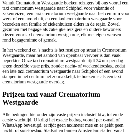
Vanuit Crematorium Westgaarde boeken reizigers bij ons vooral een
taxi crematorium westgaarde naar Schiphol voor vakantie of
zakenreizen, een taxi crematorium westgaarde naar het centrum voor
werk of een avond uit, en een taxi crematorium westgaarde voor
bezoeken aan familie of ziekenhuizen elders in de regio. Zowel
gezinnen met bagage als zakelijke reizigers en oudere bewoners
kiezen voor taxi crematorium westgaarde, elk met eigen wensen
rond bagageruimte of gemak.
In het weekend en 's nachts is het rustiger op straat in Crematorium
Westgaarde, maar het aanbod van openbaar vervoer is dan vaak
beperkter. Onze taxi crematorium westgaarde rijdt 24 uur per dag
tegen dezelfde vaste prijs, zonder nacht- of weekendtoeslag, zodat
een late taxi crematorium westgaarde naar Schiphol of een avond
stappen in het centrum net zo makkelijk te boeken is als een taxi
crematorium westgaarde overdag.
Prijzen taxi vanaf
Crematorium
Westgaarde
Alle bedragen hieronder zijn vaste prijzen inclusief btw, tol en de
eerste wachttijd. U krijgt het exacte bedrag vooraf per e-mail of
WhatsApp bevestigd, er rijdt geen taximeter mee en er geldt geen
nacht- of spitstoeslag. Stadsritten binnen Amsterdam starten vanaf