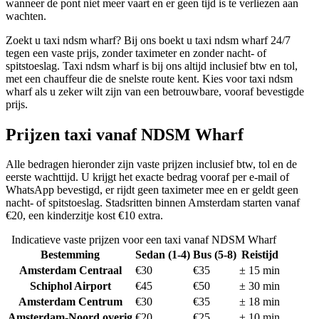
wanneer de pont niet meer vaart en er geen tijd is te verliezen aan
wachten.
Zoekt u taxi ndsm wharf? Bij ons boekt u taxi ndsm wharf 24/7
tegen een vaste prijs, zonder taximeter en zonder nacht- of
spitstoeslag. Taxi ndsm wharf is bij ons altijd inclusief btw en tol,
met een chauffeur die de snelste route kent. Kies voor taxi ndsm
wharf als u zeker wilt zijn van een betrouwbare, vooraf bevestigde
prijs.
Prijzen taxi vanaf
NDSM Wharf
Alle bedragen hieronder zijn vaste prijzen inclusief btw, tol en de
eerste wachttijd. U krijgt het exacte bedrag vooraf per e-mail of
WhatsApp bevestigd, er rijdt geen taximeter mee en er geldt geen
nacht- of spitstoeslag. Stadsritten binnen Amsterdam starten vanaf
€20, een kinderzitje kost €10 extra.
Indicatieve vaste prijzen voor een taxi vanaf
NDSM Wharf
Bestemming
Sedan (1-4)
Bus (5-8)
Reistijd
Amsterdam Centraal
€
30
€
35
±
15
min
Schiphol Airport
€
45
€
50
±
30
min
Amsterdam Centrum
€
30
€
35
±
18
min
Amsterdam-Noord overig
€
20
€
25
±
10
min